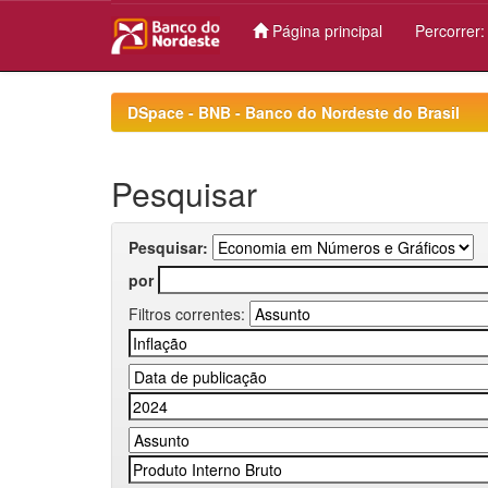
Página principal
Percorrer
Skip
navigation
DSpace - BNB - Banco do Nordeste do Brasil
Pesquisar
Pesquisar:
por
Filtros correntes: