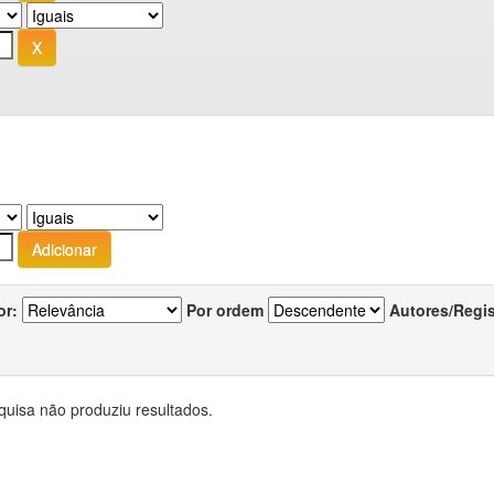
or:
Por ordem
Autores/Regi
quisa não produziu resultados.