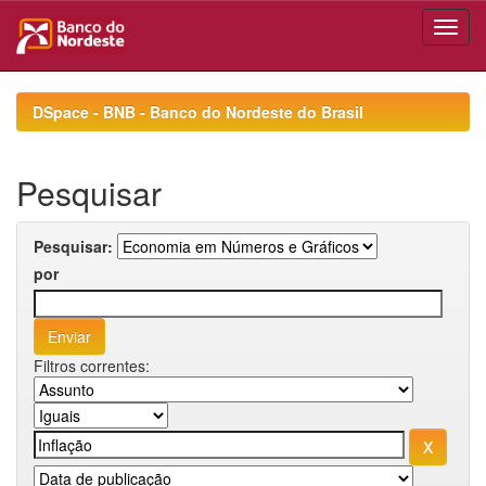
Skip
navigation
DSpace - BNB - Banco do Nordeste do Brasil
Pesquisar
Pesquisar:
por
Filtros correntes: