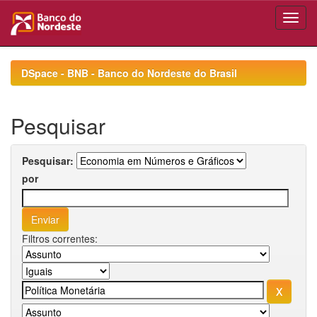
Skip
navigation
DSpace - BNB - Banco do Nordeste do Brasil
Pesquisar
Pesquisar:
por
Filtros correntes: