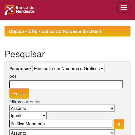
Skip
navigation
DSpace - BNB - Banco do Nordeste do Brasil
Pesquisar
Pesquisar:
por
Filtros correntes: