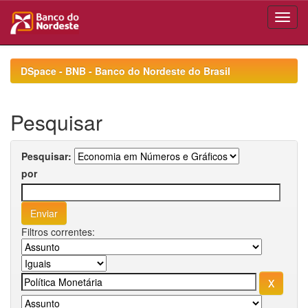
Skip
navigation
DSpace - BNB - Banco do Nordeste do Brasil
Pesquisar
Pesquisar:
por
Filtros correntes: