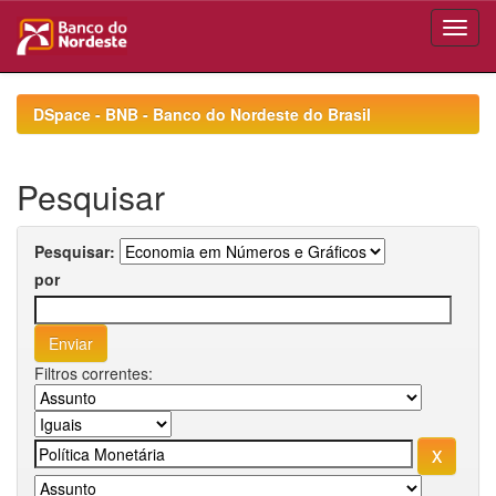
Skip
navigation
DSpace - BNB - Banco do Nordeste do Brasil
Pesquisar
Pesquisar:
por
Filtros correntes: