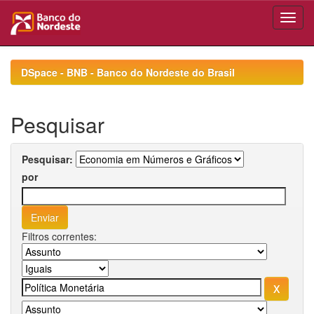
Skip
navigation
DSpace - BNB - Banco do Nordeste do Brasil
Pesquisar
Pesquisar:
por
Filtros correntes: