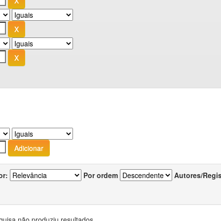
or:
Por ordem
Autores/Regi
quisa não produziu resultados.