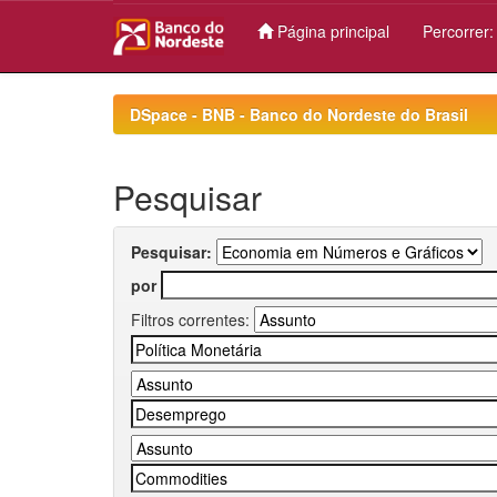
Página principal
Percorrer
Skip
navigation
DSpace - BNB - Banco do Nordeste do Brasil
Pesquisar
Pesquisar:
por
Filtros correntes: