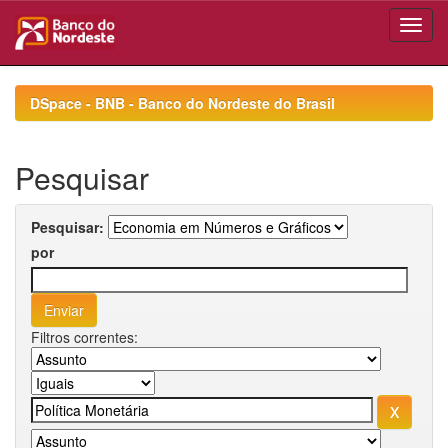
Skip
navigation
DSpace - BNB - Banco do Nordeste do Brasil
Pesquisar
Pesquisar:
por
Filtros correntes: