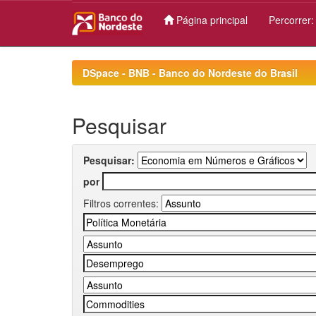
Página principal
Percorrer
Skip
navigation
DSpace - BNB - Banco do Nordeste do Brasil
Pesquisar
Pesquisar:
por
Filtros correntes: