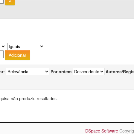
or:
Por ordem
Autores/Regi
quisa não produziu resultados.
DSpace Software
Copyrig