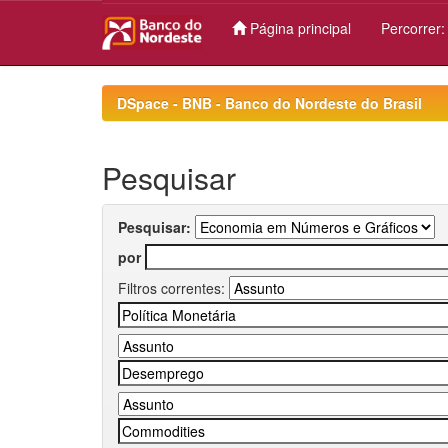
Página principal
Percorrer
Skip
navigation
DSpace - BNB - Banco do Nordeste do Brasil
Pesquisar
Pesquisar:
por
Filtros correntes: