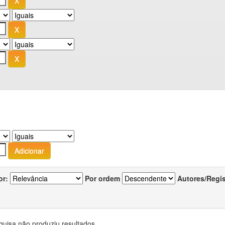
or:
Por ordem
Autores/Regi
quisa não produziu resultados.