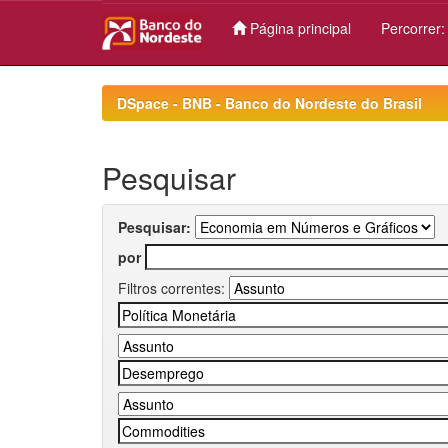
Página principal
Percorrer
Skip
navigation
DSpace - BNB - Banco do Nordeste do Brasil
Pesquisar
Pesquisar:
por
Filtros correntes: