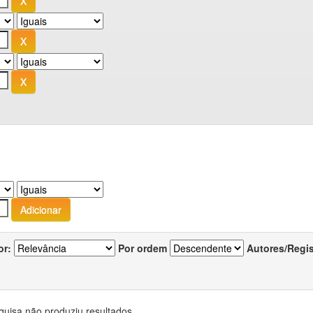
or:
Por ordem
Autores/Regi
quisa não produziu resultados.