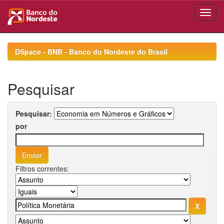
Skip
navigation
DSpace - BNB - Banco do Nordeste do Brasil
Pesquisar
Pesquisar:
por
Filtros correntes: