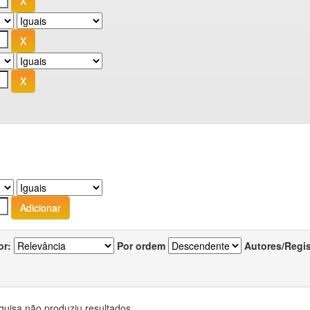
or:
Por ordem
Autores/Regi
quisa não produziu resultados.