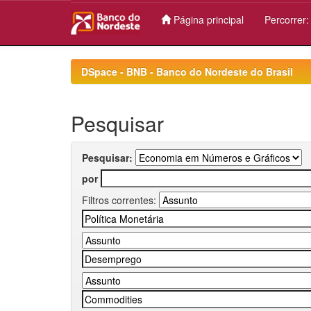
Página principal
Percorrer
Skip
navigation
DSpace - BNB - Banco do Nordeste do Brasil
Pesquisar
Pesquisar:
por
Filtros correntes: