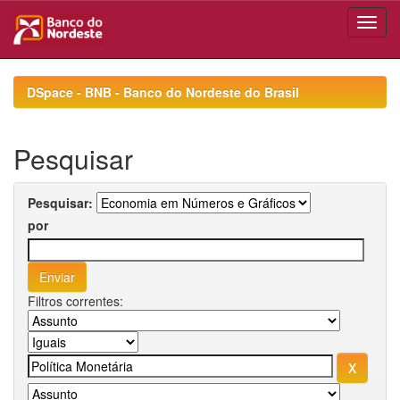
Skip
navigation
DSpace - BNB - Banco do Nordeste do Brasil
Pesquisar
Pesquisar:
por
Filtros correntes: