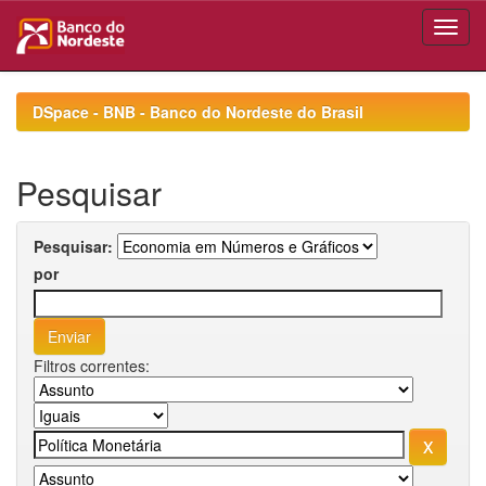
Skip
navigation
DSpace - BNB - Banco do Nordeste do Brasil
Pesquisar
Pesquisar:
por
Filtros correntes: