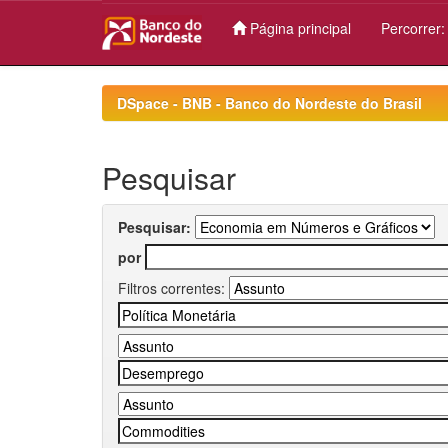
Página principal
Percorrer
Skip
navigation
DSpace - BNB - Banco do Nordeste do Brasil
Pesquisar
Pesquisar:
por
Filtros correntes: