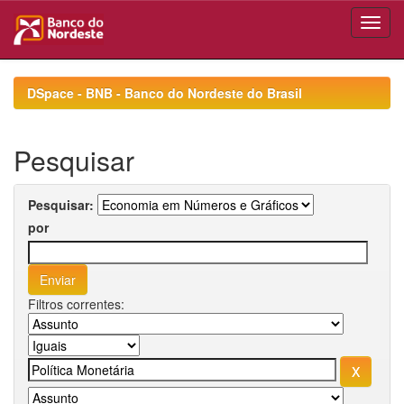
Skip
navigation
DSpace - BNB - Banco do Nordeste do Brasil
Pesquisar
Pesquisar:
por
Filtros correntes: