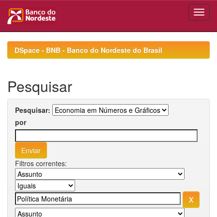
Skip
navigation
DSpace - BNB - Banco do Nordeste do Brasil
Pesquisar
Pesquisar:
por
Filtros correntes: