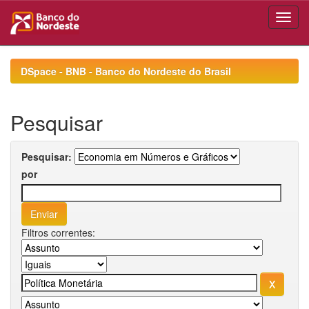
Skip
navigation
DSpace - BNB - Banco do Nordeste do Brasil
Pesquisar
Pesquisar:
por
Filtros correntes: