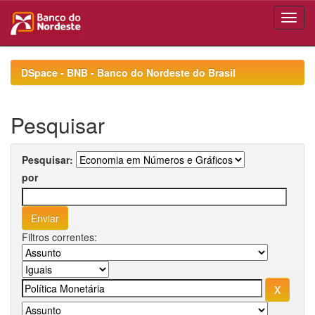
Skip
navigation
DSpace - BNB - Banco do Nordeste do Brasil
Pesquisar
Pesquisar:
por
Filtros correntes: