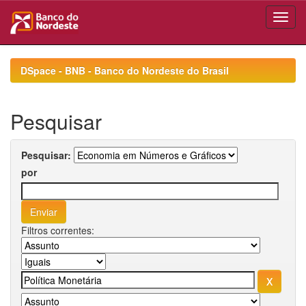
Skip
navigation
DSpace - BNB - Banco do Nordeste do Brasil
Pesquisar
Pesquisar:
por
Filtros correntes: