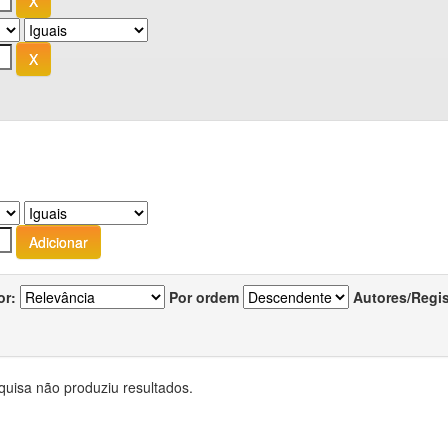
or:
Por ordem
Autores/Regi
quisa não produziu resultados.