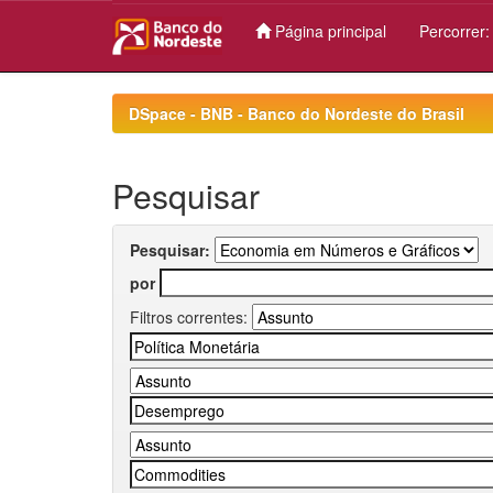
Página principal
Percorrer
Skip
navigation
DSpace - BNB - Banco do Nordeste do Brasil
Pesquisar
Pesquisar:
por
Filtros correntes: