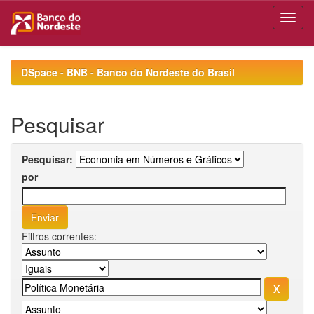
Skip
navigation
DSpace - BNB - Banco do Nordeste do Brasil
Pesquisar
Pesquisar:
por
Filtros correntes: