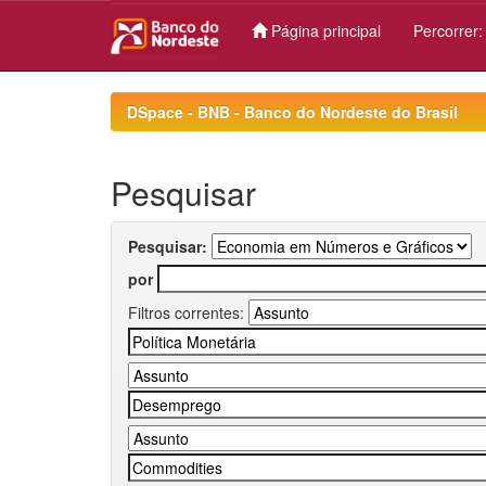
Página principal
Percorrer
Skip
navigation
DSpace - BNB - Banco do Nordeste do Brasil
Pesquisar
Pesquisar:
por
Filtros correntes: