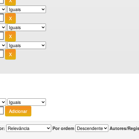
or:
Por ordem
Autores/Regi