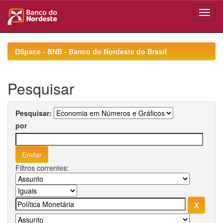
Skip
navigation
DSpace - BNB - Banco do Nordeste do Brasil
Pesquisar
Pesquisar:
por
Filtros correntes: