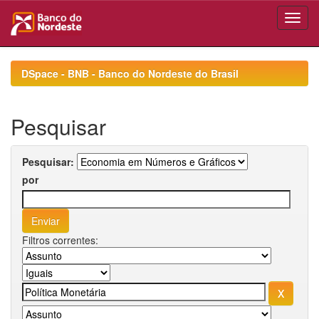
Skip
navigation
DSpace - BNB - Banco do Nordeste do Brasil
Pesquisar
Pesquisar:
por
Filtros correntes: