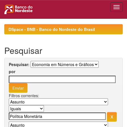
Skip
navigation
DSpace - BNB - Banco do Nordeste do Brasil
Pesquisar
Pesquisar:
por
Filtros correntes: