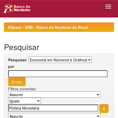
Skip
navigation
DSpace - BNB - Banco do Nordeste do Brasil
Pesquisar
Pesquisar:
por
Filtros correntes: