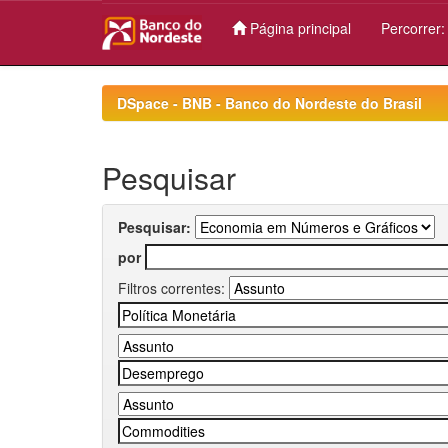
Página principal
Percorrer
Skip
navigation
DSpace - BNB - Banco do Nordeste do Brasil
Pesquisar
Pesquisar:
por
Filtros correntes: