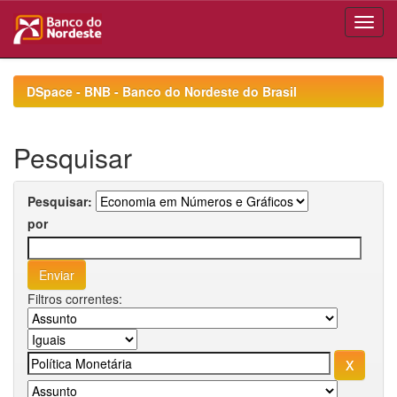
Skip
navigation
DSpace - BNB - Banco do Nordeste do Brasil
Pesquisar
Pesquisar:
por
Filtros correntes: