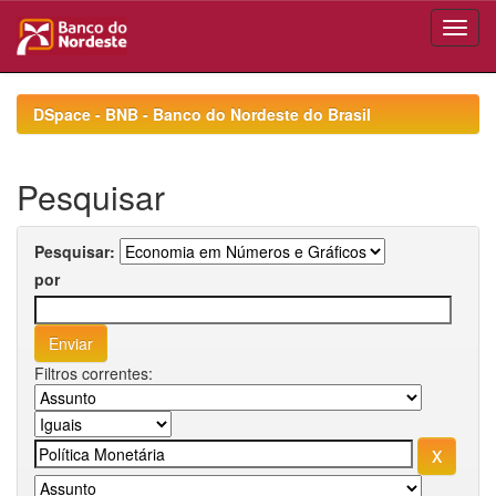
Skip
navigation
DSpace - BNB - Banco do Nordeste do Brasil
Pesquisar
Pesquisar:
por
Filtros correntes: