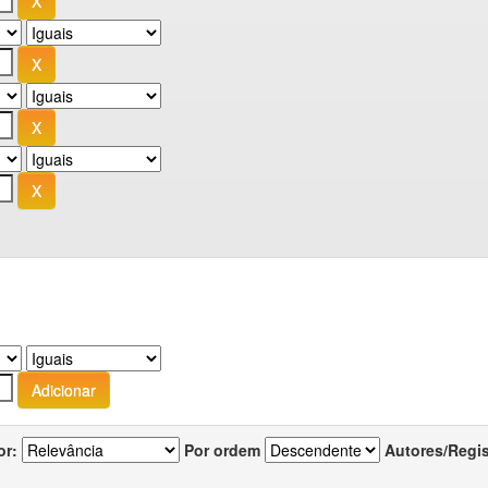
or:
Por ordem
Autores/Regi