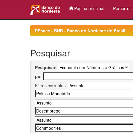
Página principal
Percorrer
Skip
navigation
DSpace - BNB - Banco do Nordeste do Brasil
Pesquisar
Pesquisar:
por
Filtros correntes: