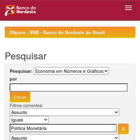
Skip
navigation
DSpace - BNB - Banco do Nordeste do Brasil
Pesquisar
Pesquisar:
por
Filtros correntes: