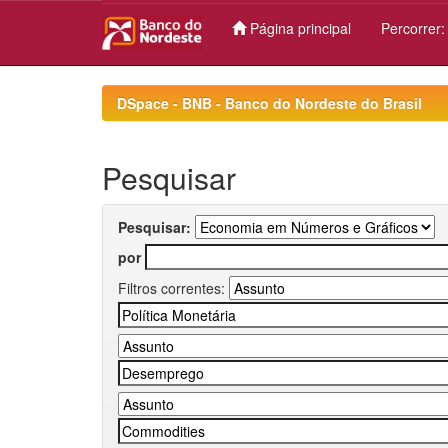
Página principal
Percorrer
Skip
navigation
DSpace - BNB - Banco do Nordeste do Brasil
Pesquisar
Pesquisar:
por
Filtros correntes: