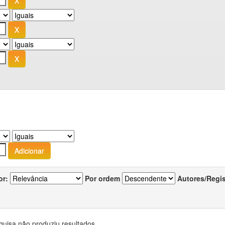
or:
Por ordem
Autores/Regi
quisa não produziu resultados.