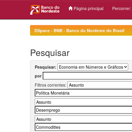
Página principal
Percorrer
Skip
navigation
DSpace - BNB - Banco do Nordeste do Brasil
Pesquisar
Pesquisar:
por
Filtros correntes: