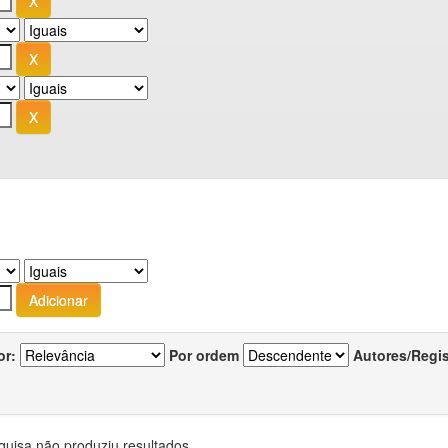
or:
Por ordem
Autores/Regi
quisa não produziu resultados.