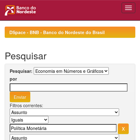
Skip
navigation
DSpace - BNB - Banco do Nordeste do Brasil
Pesquisar
Pesquisar:
por
Filtros correntes: