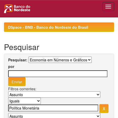
Skip
navigation
DSpace - BNB - Banco do Nordeste do Brasil
Pesquisar
Pesquisar:
por
Filtros correntes: