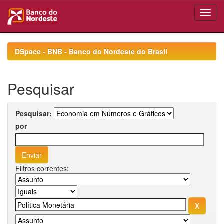
Skip
navigation
DSpace - BNB - Banco do Nordeste do Brasil
Pesquisar
Pesquisar:
por
Filtros correntes: