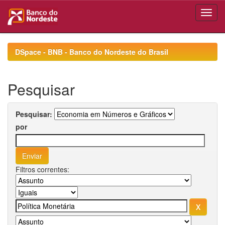
Skip
navigation
DSpace - BNB - Banco do Nordeste do Brasil
Pesquisar
Pesquisar:
por
Filtros correntes: