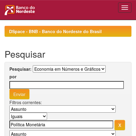
Skip
navigation
DSpace - BNB - Banco do Nordeste do Brasil
Pesquisar
Pesquisar:
por
Filtros correntes: