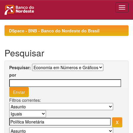
Skip
navigation
DSpace - BNB - Banco do Nordeste do Brasil
Pesquisar
Pesquisar:
por
Filtros correntes: