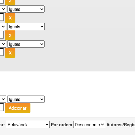
or:
Por ordem
Autores/Regi