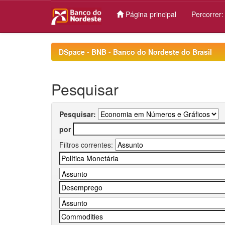
Página principal
Percorrer
Skip
navigation
DSpace - BNB - Banco do Nordeste do Brasil
Pesquisar
Pesquisar:
por
Filtros correntes: