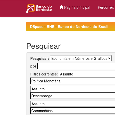
Página principal
Percorrer
Skip
navigation
DSpace - BNB - Banco do Nordeste do Brasil
Pesquisar
Pesquisar:
por
Filtros correntes: