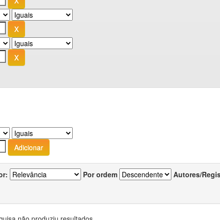
or:
Por ordem
Autores/Regi
quisa não produziu resultados.