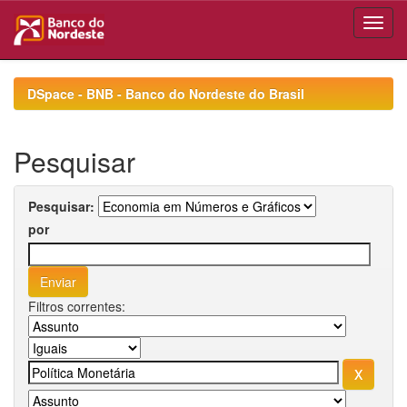
Skip
navigation
DSpace - BNB - Banco do Nordeste do Brasil
Pesquisar
Pesquisar:
por
Filtros correntes: