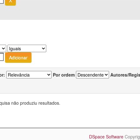
or:
Por ordem
Autores/Regi
quisa não produziu resultados.
DSpace Software
Copyrig