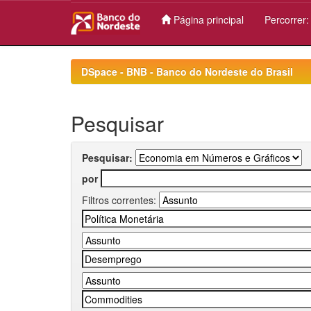
Página principal
Percorrer
Skip
navigation
DSpace - BNB - Banco do Nordeste do Brasil
Pesquisar
Pesquisar:
por
Filtros correntes: