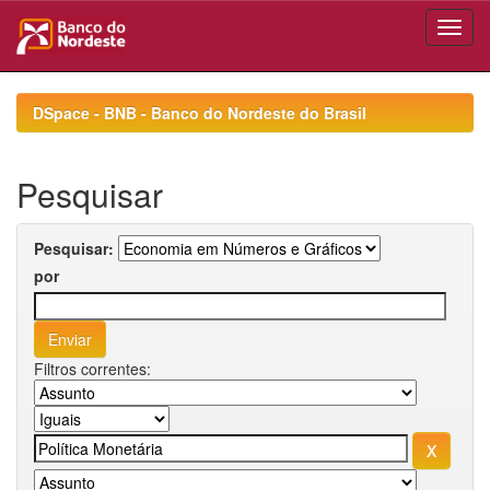
Skip
navigation
DSpace - BNB - Banco do Nordeste do Brasil
Pesquisar
Pesquisar:
por
Filtros correntes: