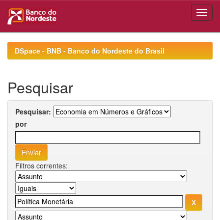
Skip
navigation
DSpace - BNB - Banco do Nordeste do Brasil
Pesquisar
Pesquisar:
por
Filtros correntes: