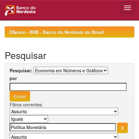
Skip
navigation
DSpace - BNB - Banco do Nordeste do Brasil
Pesquisar
Pesquisar:
por
Filtros correntes: