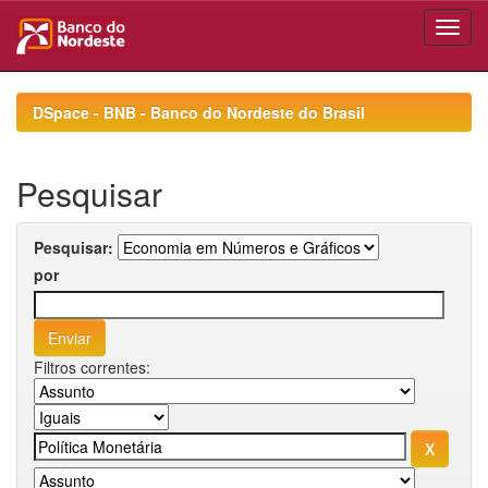
Skip
navigation
DSpace - BNB - Banco do Nordeste do Brasil
Pesquisar
Pesquisar:
por
Filtros correntes: